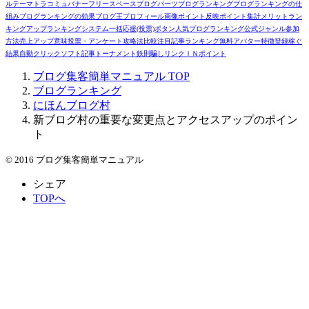
ル
テーマ
トラコミュ
バナー
フリースペース
ブログパーツ
ブログランキング
ブログランキングの仕
組み
ブログランキングの効果
ブログ王
プロフィール画像
ポイント反映
ポイント集計
メリット
ラン
キングアップ
ランキングシステム
一括応援(投票)ボタン
人気ブログランキング
公式ジャンル
参加
方法
売上アップ
意味
投票・アンケート
攻略法
比較
注目記事ランキング
無料アバター
特徴
登録
稼ぐ
結果
自動クリックソフト
記事トーナメント
鉄則
騙しリンク
ＩＮポイント
ブログ集客簡単マニュアル
TOP
ブログランキング
にほんブログ村
新ブログ村の重要な変更点とアクセスアップのポイン
ト
© 2016 ブログ集客簡単マニュアル
シェア
TOPへ