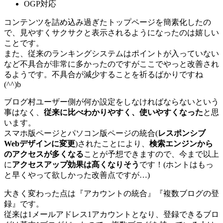
OGP対応
コンテンツを詰め込み過ぎたトップページを簡素化したの
で、見やすくサクサクと表示されるようになったのは嬉しい
ことです。
また、従来のランキングシステムはポイントが入っていない
など不具合が非常に多かったのですがここでやっと改善され
るようです。不具合が減少することを祈るばかりですね
(^^)b
ブログ村ユーザー側が何か設定をしなければならないという
事はなく、
従来に比べわかりやすく、使いやすくなった
と思
います。
スマホ版ページとパソコン版ページの統合(
レスポンシブ
Webデザインに変更
)されたことにより、
検索エンジンから
のアクセスが多くなる
ことが予想できますので、今まで以上
に
アクセスアップ効果は髙くなりそう
です！(ホントはもっ
と早くやって欲しかった改善点ですが…)
大きく変わった点は『
アカウントの統合
』『
複数ブログの登
録
』です。
従来は1メールアドレス1アカウントとなり、登録できるブロ