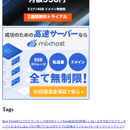
Tags
Blog People
FC2ブログランキング
OUTポイント
Ping送信
SEO対策
いいね！
おすすめブログランキ
ング
とれまが
にほんブログ村
アクセスUP
アメブロ読者
オリジナルバナー
キーワード
ソフト
ツー