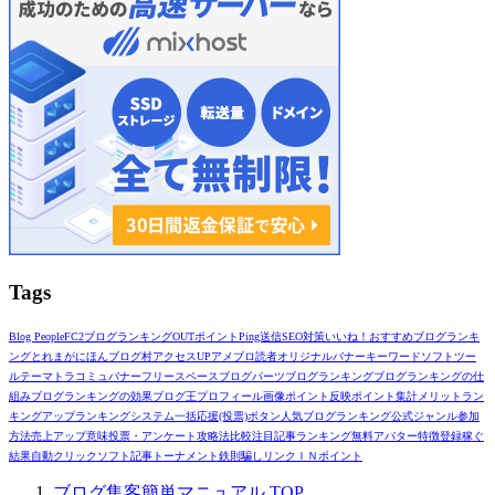
Tags
Blog People
FC2ブログランキング
OUTポイント
Ping送信
SEO対策
いいね！
おすすめブログランキ
ング
とれまが
にほんブログ村
アクセスUP
アメブロ読者
オリジナルバナー
キーワード
ソフト
ツー
ル
テーマ
トラコミュ
バナー
フリースペース
ブログパーツ
ブログランキング
ブログランキングの仕
組み
ブログランキングの効果
ブログ王
プロフィール画像
ポイント反映
ポイント集計
メリット
ラン
キングアップ
ランキングシステム
一括応援(投票)ボタン
人気ブログランキング
公式ジャンル
参加
方法
売上アップ
意味
投票・アンケート
攻略法
比較
注目記事ランキング
無料アバター
特徴
登録
稼ぐ
結果
自動クリックソフト
記事トーナメント
鉄則
騙しリンク
ＩＮポイント
ブログ集客簡単マニュアル
TOP